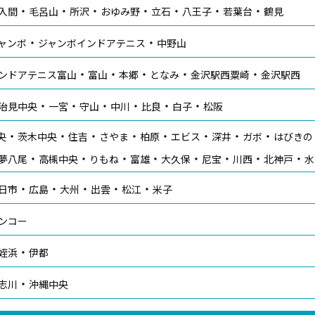
入間
毛呂山
所沢
おゆみ野
立石
八王子
若葉台
鶴見
ャンボ
ジャンボインドアテニス
中野山
ンドアテニス富山
富山
本郷
となみ
金沢駅西粟崎
金沢駅西
治見中央
一宮
守山
中川
比良
白子
松阪
央
茨木中央
住吉
さやま
柏原
エビス
深井
ガボ
はびきの
夢八尾
高槻中央
りもね
富雄
大久保
尼宝
川西
北神戸
水
日市
広島
大州
出雲
松江
米子
ンコー
姪浜
伊都
志川
沖縄中央