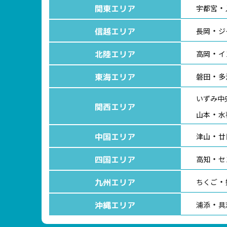
関東エリア
宇都宮
信越エリア
長岡
ジ
北陸エリア
高岡
イ
東海エリア
磐田
多
いずみ中
関西エリア
山本
水
中国エリア
津山
廿
四国エリア
高知
セ
九州エリア
ちくご
沖縄エリア
浦添
具