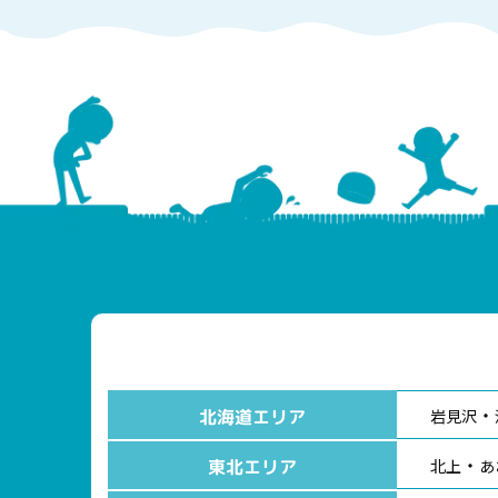
北海道エリア
岩見沢
東北エリア
北上
あ