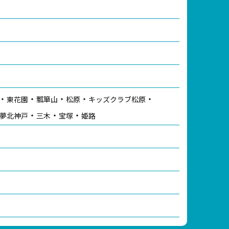
東花園
瓢箪山
松原
キッズクラブ松原
夢北神戸
三木
宝塚
姫路