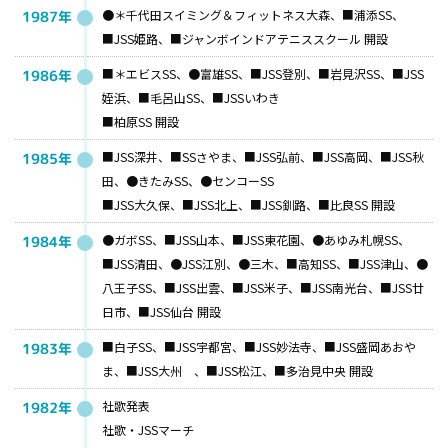
●＊千代田スイミング＆フィットネス大森、■浦添SS、
1987年
■JSS姫路、■ジャンボインドアテニススクール 開設
■＊エビスSS、●富雄SS、■JSS登別、■岩見沢SS、■JSS
1986年
姪浜、■毛呂山SS、■JSSいわき
■柏原SS 開設
■JSS深井、■SSさやま、■JSS弘前、■JSS高岡、■JSS秋
1985年
田、●きたみSS、●センコーSS
■JSS大久保、■JSS北上、■JSS釧路、■比良SS 開設
●ガボSS、■JSS山本、■JSS東花園、●あゆみ札幌SS、
1984年
■JSS清田、●JSS江別、●三木、■高知SS、■JSS津山、●
八王子SS、■JSS出雲、■JSS米子、■JSS南光台、■JSS廿
日市、■JSS仙台 開設
■白子SS、■JSS宇都宮、■JSS妙法寺、■JSS盛岡あおや
1983年
ま、■JSS大州 、■JSS松江、■多治見中央 開設
社歌発表
1982年
社歌・JSSマーチ