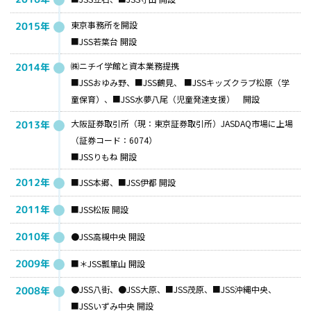
東京事務所を開設
2015年
■JSS若葉台 開設
㈱ニチイ学館と資本業務提携
2014年
■JSSおゆみ野、■JSS鶴見、 ■JSSキッズクラブ松原（学
童保育）、■JSS水夢八尾（児童発達支援） 開設
大阪証券取引所（現：東京証券取引所）JASDAQ市場に上場
2013年
（証券コード：6074）
■JSSりもね 開設
2012年
■JSS本郷、■JSS伊都 開設
2011年
■JSS松阪 開設
2010年
●JSS高槻中央 開設
2009年
■＊JSS瓢箪山 開設
●JSS八街、●JSS大原、■JSS茂原、■JSS沖縄中央、
2008年
■JSSいずみ中央 開設