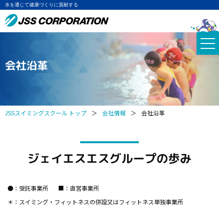
水を通じて健康づくりに貢献する
会社沿革
JSSスイミングスクール トップ
＞
会社情報
＞
会社沿革
ジェイエスエスグループの歩み
●：
■：
受託事業所
直営事業所
＊：
スイミング・フィットネスの併設又はフィットネス単独事業所