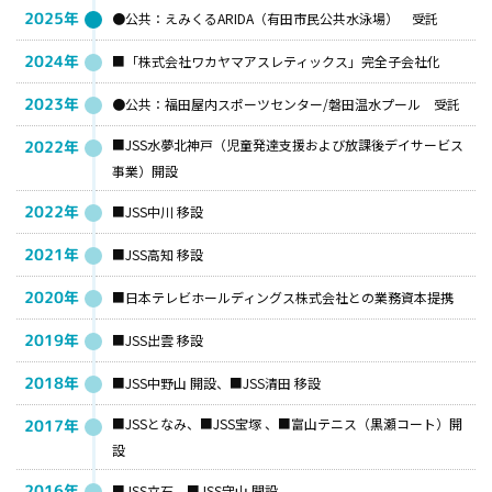
2025年
●公共：えみくるARIDA（有田市民公共水泳場） 受託
2024年
■「株式会社ワカヤマアスレティックス」完全子会社化
2023年
●公共：福田屋内スポーツセンター/磐田温水プール 受託
■JSS水夢北神戸（児童発達支援および放課後デイサービス
2022年
事業）開設
2022年
■JSS中川 移設
2021年
■JSS高知 移設
2020年
■日本テレビホールディングス株式会社との業務資本提携
2019年
■JSS出雲 移設
2018年
■JSS中野山 開設、■JSS清田 移設
■JSSとなみ、■JSS宝塚 、■富山テニス（黒瀬コート）開
2017年
設
2016年
■JSS立石、■JSS守山 開設