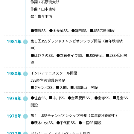
作詞：石原慎太郎
作曲：山本直純
歌：佐々木功
●御影SS、●＊長岡SS、●磐田SS、■JSS広島 開設
第１回JSSグランドチャンピオンシップ開催（毎年秋継続
1981年
中）
●はびきのSS、●立石ダイワSS、■JSS盛岡、■JSS所沢 開
設
インドアテニススクール開設
1980年
JSS経営者協議会発足
■ジャンボSS、■入間、■JSS富山 開設
●住吉SS、■中川SS、●金沢駅西SS 、●宝塚SS、■尼宝SS
1979年
開設
第１回JSSチャンピオンシップ開催（毎年春秋継続中）
1978年
●茨木中央SS、●千代田SS、●一宮SS 開設
1977年
JSSグループスイミングスクール開設