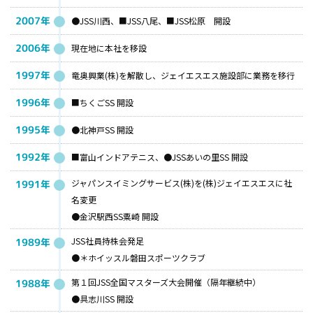
2007年
●JSS川西、■JSS八尾、■JSS松原 開設
2006年
現在地に本社を移設
1997年
竜奥興業(株)を解散し、ジェイエスエス施設部に業務を移行
1996年
■ちくごSS 開設
1995年
●北神戸SS 開設
1992年
■富山インドアテニス、●JSSあいの里SS 開設
ジャパンスイミングサービス(株)を(株)ジェイエスエスに社
1991年
名変更
●金沢駅西SS粟崎 開設
JSS社員持株会発足
1989年
●＊ホイッスル磐田スポーツクラブ
第１回JSS全国マスターズ大会開催（隔年継続中）
1988年
●具志川SS 開設