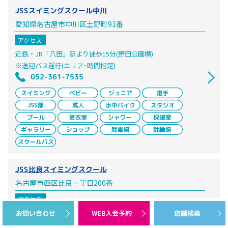
JSSスイミングスクール中川
愛知県名古屋市中川区土野町91番
アクセス
近鉄・JR「八田」駅より徒歩15分(野田公園横)
※送迎バス運行(エリア･時間指定)
052-361-7535
JSS比良スイミングスクール
名古屋市西区比良一丁目200番
アクセス
市バス蛇池神社前下車/徒歩1分
お問い合わせ
WEB入会予約
店舗検索
052-501-3400