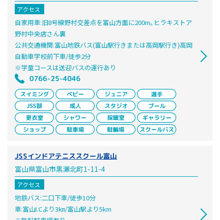
アクセス
自家用車:旧8号線野村交差点を富山方面に200m｡ヒラキストア
野村中央店さん裏
公共交通機関:富山地鉄バス(富山駅行きまたは高岡駅行き)高岡
自動車学校前下車/徒歩2分
※学童コースは送迎バスの運行あり
0766-25-4046
JSSインドアテニススクール富山
富山県富山市黒瀬北町1-11-4
アクセス
地鉄バス:二口下車/徒歩10分
車:富山I.Cより3㎞/富山駅より5km