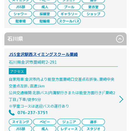
石川県
JSS金沢駅西スイミングスクール粟崎
石川県金沢市粟崎町2-291
アクセス
自家用車:金沢市内より能登方面粟崎口交差点右折後､粟崎中央
交差点左折､直進1km
公共交通機関:北鉄バス(内灘駅行きまたは能登方面行き)｢粟崎2
丁目｣下車/徒歩5分
※学童コースは送迎バスの運行あり
076-237-3751