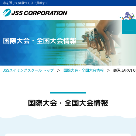
水を通じて健康づくりに貢献する
国際大会・全国大会情報
JSSスイミングスクール トップ
＞
国際大会・全国大会情報
＞
競泳 JAPA
国際大会・全国大会情報