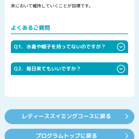
来において維持していくことが目標です。
よくあるご質問
Q1.
水着や帽子を持ってないのですが？
スクールでも販売していますのでご利用ください。 ひざ上
まで丈のあるスパッツタイプのものが主流です。 ※ご試着
Q2.
毎日来てもいいですか？
することもできます。
毎日ご参加いただけるコースもございます。 詳しくはご利
用スクールにお問い合わせください。
レディーススイミングコースに戻る
プログラムトップに戻る