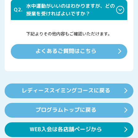
まで丈のあるスパッツタイプのものが主流です。 ※ご試着
水中運動がいいのはわかりますが、どの
Q2.
することもできます。
授業を受ければよいですか？
泳げなくても簡単に取り組める「水中ウォーキング」がお勧
めです。 少し慣れたら「アクアビクス」や「泳法レッス
下記よりその他内容もご確認いただけます。
ン」にもチャレンジしてみてください。 お友だちも増えて
よくあるご質問はこちら
楽しく続けられるはずです。 ※実施コースはスクールによ
って異なりますので詳しくはお問合せください。
レディーススイミングコースに戻る
プログラムトップに戻る
WEB入会は各店舗ページから