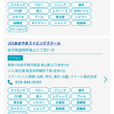
JSSあおやまスイミングスクール
岩手県盛岡市青山三丁目7-24
アクセス
電車:IGR岩手銀河鉄道 青山駅より徒歩3分
バス:県交通 県営体育館前下車/徒歩1分
スクールバス:西根､松尾､雫石､滝沢､松園､スクール周辺全域
019-645-0101