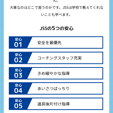
ん。
大事なのはどこで習うのかです。JSSは学校で教えてくれな
いことも学べます。
5
JSSの
つの安心
安心
安全を最優先
01
安心
コーチングスタッフ充実
02
安心
きめ細やかな指導
03
安心
あいさつばっちり
04
安心
道具後片付け指導
05