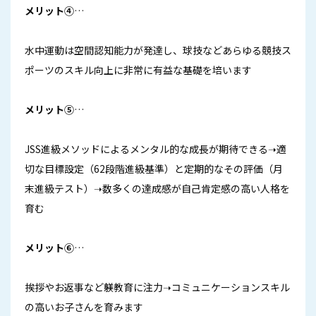
メリット④
…
水中運動は空間認知能力が発達し、球技などあらゆる競技ス
ポーツのスキル向上に非常に有益な基礎を培います
メリット⑤
…
JSS進級メソッドによるメンタル的な成長が期待できる➝適
切な目標設定（62段階進級基準）と定期的なその評価（月
末進級テスト）➝数多くの達成感が自己肯定感の高い人格を
育む
メリット⑥
…
挨拶やお返事など躾教育に注力➝コミュニケーションスキル
の高いお子さんを育みます