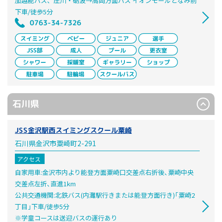
加越能バス、庄川・砺波→高岡方面バス イオンモールとなみ前
下車/徒歩5分
0763-34-7326
石川県
JSS金沢駅西スイミングスクール粟崎
石川県金沢市粟崎町2-291
アクセス
自家用車:金沢市内より能登方面粟崎口交差点右折後､粟崎中央
交差点左折､直進1km
公共交通機関:北鉄バス(内灘駅行きまたは能登方面行き)｢粟崎2
丁目｣下車/徒歩5分
※学童コースは送迎バスの運行あり